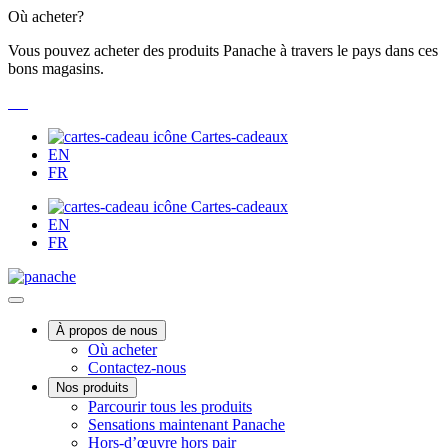
Passer
Où acheter?
au
Vous pouvez acheter des produits Panache à travers le pays dans ces
contenu
bons magasins.
Cartes-cadeaux
EN
FR
Cartes-cadeaux
EN
FR
Main
À propos de nous
Où acheter
Menu
Contactez-nous
Nos produits
Parcourir tous les produits
Sensations maintenant Panache
Hors-d’œuvre hors pair