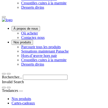
Croustilles cuites à la marmite
Desserts divins
Main
À propos de nous
Menu
Où acheter
Contactez nous
Nos produits
Parcourir tous les produits
Sensations maintenant Panache
Hors-d’œuvre hors pair
Croustilles cuites à la marmite
Desserts divins
Rechercher...
Invalid Search
Submit
Tendances —
Nos produits
Cartes-cadeaux