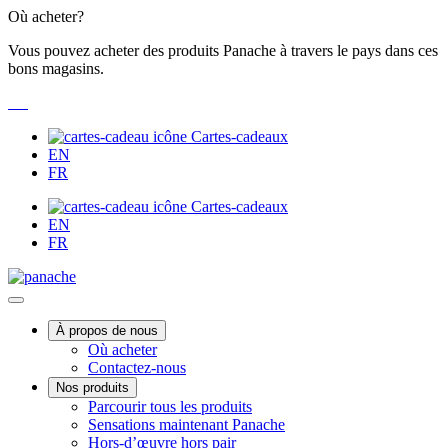
Passer
Où acheter?
au
Vous pouvez acheter des produits Panache à travers le pays dans ces
contenu
bons magasins.
Cartes-cadeaux
EN
FR
Cartes-cadeaux
EN
FR
Main
À propos de nous
Où acheter
Menu
Contactez-nous
Nos produits
Parcourir tous les produits
Sensations maintenant Panache
Hors-d’œuvre hors pair