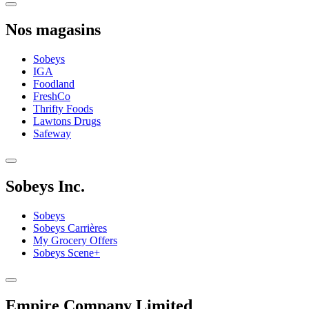
Nos magasins
Sobeys
IGA
Foodland
FreshCo
Thrifty Foods
Lawtons Drugs
Safeway
Sobeys Inc.
Sobeys
Sobeys Carrières
My Grocery Offers
Sobeys Scene+
Empire Company Limited