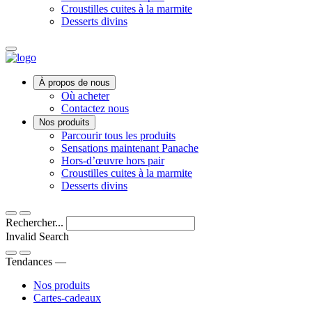
Croustilles cuites à la marmite
Desserts divins
Main
À propos de nous
Menu
Où acheter
Contactez nous
Nos produits
Parcourir tous les produits
Sensations maintenant Panache
Hors-d’œuvre hors pair
Croustilles cuites à la marmite
Desserts divins
Rechercher...
Invalid Search
Submit
Tendances —
Nos produits
Cartes-cadeaux