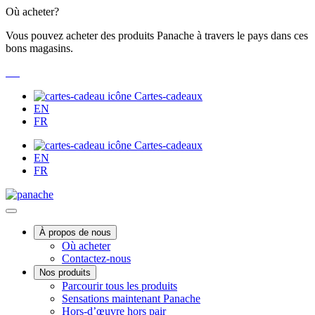
Passer
Où acheter?
au
Vous pouvez acheter des produits Panache à travers le pays dans ces
contenu
bons magasins.
Cartes-cadeaux
EN
FR
Cartes-cadeaux
EN
FR
Main
À propos de nous
Où acheter
Menu
Contactez-nous
Nos produits
Parcourir tous les produits
Sensations maintenant Panache
Hors-d’œuvre hors pair