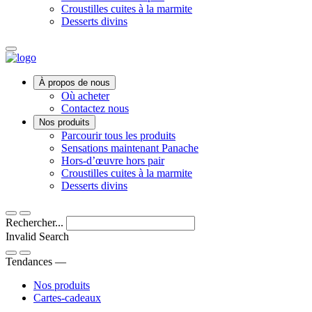
Croustilles cuites à la marmite
Desserts divins
Main
À propos de nous
Menu
Où acheter
Contactez nous
Nos produits
Parcourir tous les produits
Sensations maintenant Panache
Hors-d’œuvre hors pair
Croustilles cuites à la marmite
Desserts divins
Rechercher...
Invalid Search
Submit
Tendances —
Nos produits
Cartes-cadeaux