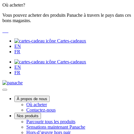
Passer
Où acheter?
au
Vous pouvez acheter des produits Panache à travers le pays dans ces
contenu
bons magasins.
Cartes-cadeaux
EN
FR
Cartes-cadeaux
EN
FR
Main
À propos de nous
Où acheter
Menu
Contactez-nous
Nos produits
Parcourir tous les produits
Sensations maintenant Panache
Hors-d’œuvre hors pair