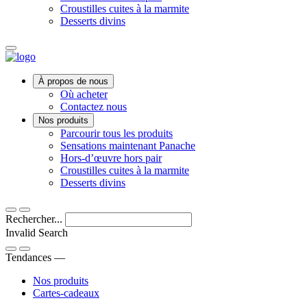
Croustilles cuites à la marmite
Desserts divins
Main
À propos de nous
Menu
Où acheter
Contactez nous
Nos produits
Parcourir tous les produits
Sensations maintenant Panache
Hors-d’œuvre hors pair
Croustilles cuites à la marmite
Desserts divins
Rechercher...
Invalid Search
Submit
Tendances —
Nos produits
Cartes-cadeaux